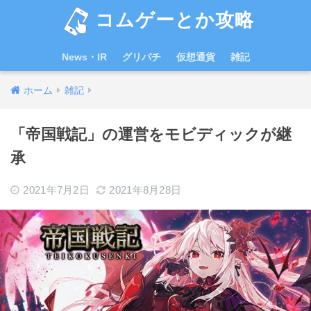
コムゲーとか攻略
News・IR
グリパチ
仮想通貨
雑記
ホーム
雑記
「帝国戦記」の運営をモビディックが継
承
2021年7月2日
2021年8月28日