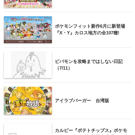
ポケモンフィット新作6月に新登場
『X・Y』カロス地方の全107種!
ビバモンを攻略まではしない日記
（7/11）
アイラブバーガー 台湾版
カルビー『ポテトチップス』ポケモ