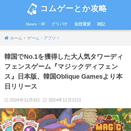
コムゲーとか攻略
News・IR
グリパチ
仮想通貨
雑記
ホーム
ゲーム・アプリ
韓国でNo.1を獲得した大人気タワーディ
フェンスゲーム『マジックディフェン
ス』日本版、韓国Oblique Gamesより本
日リリース
2024年12月6日
2024年12月22日