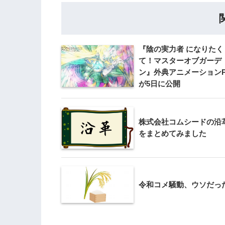
『陰の実力者 になりたく
て！マスターオブガーデ
ン』外典アニメーションP
が5日に公開
株式会社コムシードの沿
をまとめてみました
令和コメ騒動、ウソだっ