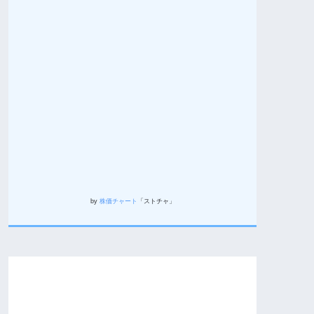
by
株価チャート
「ストチャ」