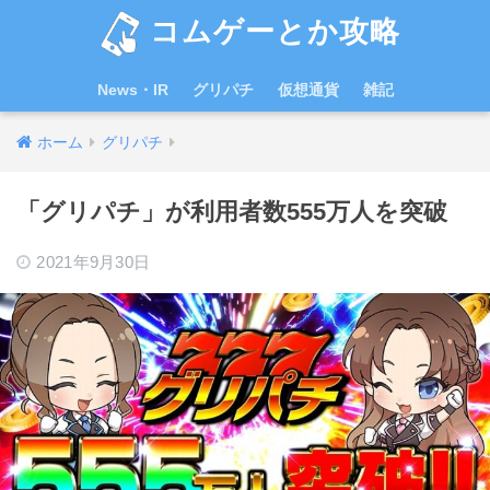
コムゲーとか攻略
News・IR
グリパチ
仮想通貨
雑記
ホーム
グリパチ
「グリパチ」が利用者数555万人を突破
2021年9月30日