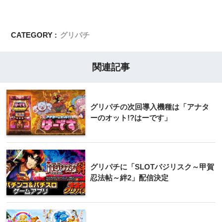
CATEGORY :
グリパチ
関連記事
グリパチの次回導入機種は「アナタ
ーのオット!?はーです」
グリパチに「SLOTバジリスク～甲賀
忍法帖～絆2」配信決定