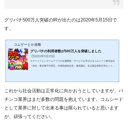
グリパチ500万人突破のIRが出たのは2020年5月15日で
す。
コムゲーとか攻略
グリパチの利用者数が500万人を突破しました
🕒️2020年5月15日
スマートフォンゲームアプリの企画開発・サービスを手がけるコムシード株式会社
（本社：東京都千代田区、代表取締役社長：塚原謙次、名古屋証券取引所セントレ
ックス上場、コード：3739、以下コムシード）は、「GREE」で運営するソーシャル
ゲーム「グリパチ」が、累計利用者数500万人を突破したことをお知らせいたしま
す。これを記念して、5月16日(土)より記念キャンペーンを実施いたします。https://w
ww.commseed.net/archive/200515_p1/ちょっと冷めた書き方をすれば現在のデイリー
これから社会活動は正常化に向かおうとしていますが、パ
アクティブユーザーとかマンスリー・・・が重要だと...
チンコ業界はまだ多数の問題を抱えています。コムシード
として業界に対して出来る事は限られていると思います
が、頑張ってください。